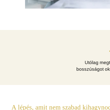
Utólag megt
bosszúságot oko
A lépés, amit nem szabad kihagynod