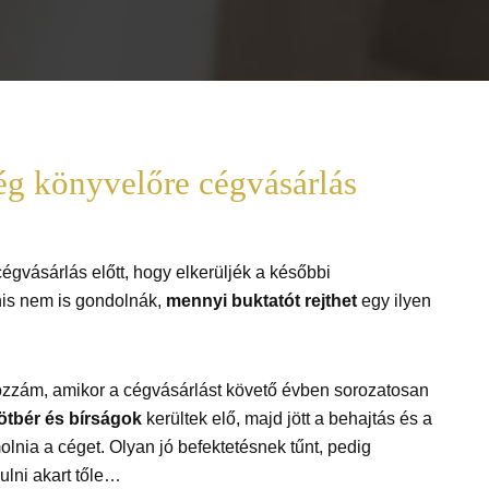
ég könyvelőre cégvásárlás
gvásárlás előtt, hogy elkerüljék a későbbi
is nem is gondolnák,
mennyi buktatót rejthet
egy ilyen
 hozzám, amikor a cégvásárlást követő évben sorozatosan
ötbér és bírságok
kerültek elő, majd jött a behajtás és a
molnia a céget. Olyan jó befektetésnek tűnt, pedig
ulni akart tőle…