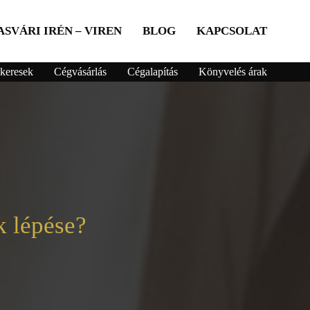
ASVÁRI IRÉN – VIREN
BLOG
KAPCSOLAT
keresek
Cégvásárlás
Cégalapítás
Könyvelés árak
k lépése?