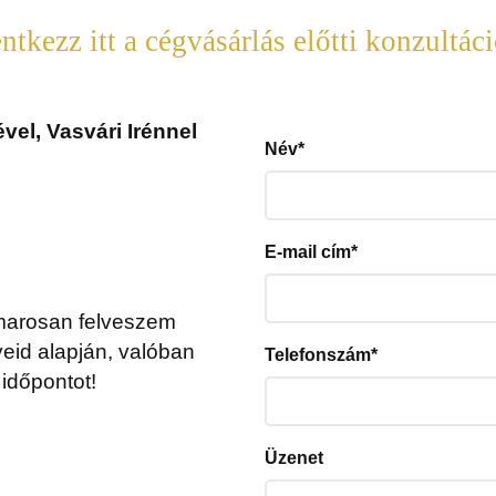
entkezz itt a cégvásárlás előtti konzultáci
vel, Vasvári Irénnel
Név
*
E-mail cím
*
hamarosan felveszem
eid alapján, valóban
Telefonszám
*
időpontot!
Üzenet