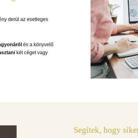
ény derül az esetleges
agyonáról
és a könyvelő
asztani
két céget vagy
Segítek, hogy siker