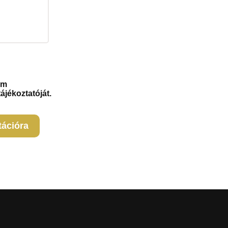
om
ájékoztatóját.