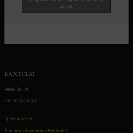
sütiket.
KAPCSOLAT
Viren-Tax Kft.
+36 70 326 8261
Írj üzenetet itt!
Általános Szerződési Feltételek