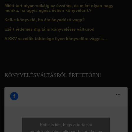
Miért tart olyan sokáig az évzárás, és miért olyan nagy
munka, ha úgyis egész évben könyvelünk?
Kell-e könyvelő, ha átalányadózó vagy?
Ezért érdemes digitális könyvelésre váltanod
A KKV vezetők többsége ilyen könyvelőre vágyik…
KÖNYVELÉSVÁLTÁSRÓL ÉRTHETŐEN!
Kattints ide, hogy a tartalom
megtekintéséhez elfogadd a marketing