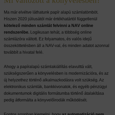
Mi változott a könyvelésben?
Ma már elvétve láthatunk papír alapú számlatömböt.
Hiszen 2020 júliusától már értékhatártól függetlenül
kötelező minden számlát felvinni a NAV online
rendszerébe.
Logikusan tehát, a többség online
számlázóra váltott. Ez folyamatos, és valós idejű
összeköttetésben áll a NAV-val, és minden adatot azonnal
továbbít a hivatal felé.
Ahogy a papíralapú számlakiállítás elavulttá vált,
szükségszerűen a könyvelésben is modernizációra, és az
új helyzethez történő alkalmazkodásra volt szükség. Az
elektronikus számlák, bankkivonatok, és egyéb pénzügyi
dokumentumok digitális formátumba történő átalakítása
pedig átformálta a könyvelőirodák működését.
Fontos azonban kiemelni, hogy
az automatizáció nem