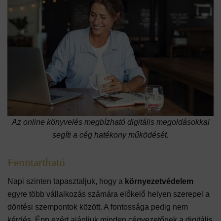
Az online könyvelés megbízható digitális megoldásokkal
segíti a cég hatékony működését.
Fenntartható
Napi szinten tapasztaljuk, hogy a
környezetvédelem
egyre több vállalkozás számára előkelő helyen szerepel a
döntési szempontok között. A fontossága pedig nem
kérdés. Épp ezért ajánljuk minden cégvezetőnek a digitális