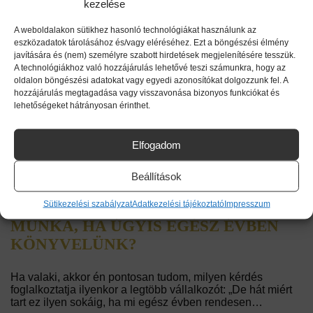
kezelése
VÁLLALKOZÁSFEJLESZTÉS
A weboldalakon sütikhez hasonló technológiákat használunk az
TANÁCSADÁS – AMIKOR NEM CSAK
eszközadatok tárolásához és/vagy eléréséhez. Ezt a böngészési élmény
BURKOLSZ, HANEM ÉPÍTED IS A
javítására és (nem) személyre szabott hirdetések megjelenítésére tesszük.
A technológiákhoz való hozzájárulás lehetővé teszi számunkra, hogy az
JÖVŐDET
oldalon böngészési adatokat vagy egyedi azonosítókat dolgozzunk fel. A
hozzájárulás megtagadása vagy visszavonása bizonyos funkciókat és
lehetőségeket hátrányosan érinthet.
Tudod, mennyi az a minimum óradíj, amiért még érdemes
dolgoznod? A vállalkozásfejlesztés tanácsadás lényege,
hogy végre értékként lásd a saját munkádat. Egy inspiráló
Elfogadom
történet, ami…
Beállítások
MIÉRT TART OLYAN SOKÁIG AZ
Sütikezelési szabályzat
Adatkezelési tájékoztató
Impresszum
ÉVZÁRÁS, ÉS MIÉRT OLYAN NAGY
MUNKA, HA ÚGYIS EGÉSZ ÉVBEN
KÖNYVELÜNK?
Ha valaki, akkor én pontosan tudom, milyen kérdés
foglalkoztatja ilyenkor a legtöbb vállalkozót: „De hát miért
tart ez ilyen sokáig, ha mi egész évben rendesen…