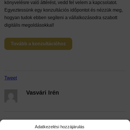
könyvelésre való áttérést, vedd fel velem a kapcsolatot.
Egyeztessünk egy konzultációs időpontot és nézzük meg,
hogyan tudok ebben segíteni a vállalkozásodra szabott
digitális megoldásokkal!
Tovább a konzultációhoz
Tweet
Vasvári Irén
Hasonló bejegyzések
Adatkezelési hozzájárulás