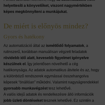
helyettesíti a könyvelőket, viszont nagymértékben
képes megkönnyíteni a munkájukat.
De miért is előnyös mindez?
Gyors és hatékony
Az automatizáció által az
ismétlődő folyamatok
, a
rutinszerű, korábban manuálisan végzett feladatok
rövidebb idő alatt, kevesebb figyelmet igényelve
készülnek el
. Így jelentősen növelhető a cég
hatékonysága. Az adatok automatikus átvitele és az, hogy
a különböző rendszerek egymással összehangolva
képesek “önállóan” működni. Valamint nagyságrendekkel
gyorsabb munkavégzést
tesz lehetővé.
A valós idejű adatok és rendelkezésre álló információk
jobb üzleti döntéseket
tesznek lehetővé. Ez szintén a